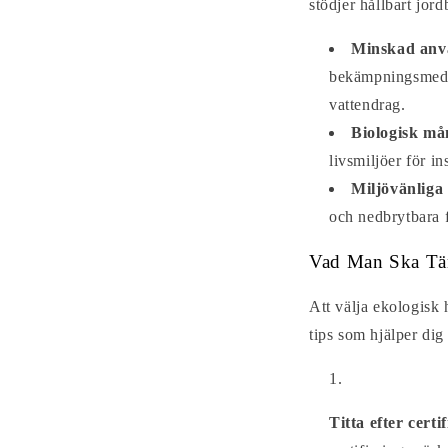
stödjer hållbart jor
Minskad anvä
bekämpningsmedel 
vattendrag.
Biologisk må
livsmiljöer för in
Miljövänliga
och nedbrytbara f
Vad Man Ska Tä
Att välja ekologisk
tips som hjälper dig 
Titta efter certi