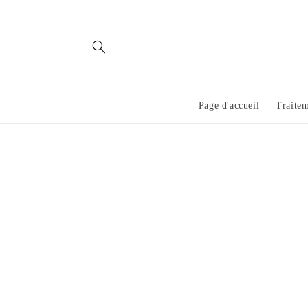
et
passer
au
contenu
Page d'accueil
Traite