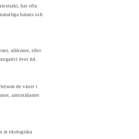
textrakt, har ofta
 naturliga balans och
er, silikoner, eller
egativt över tid.
ftersom de växer i
iner, antioxidanter
m är ekologiska