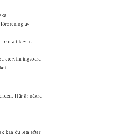
ska
 förorening av
enom att bevara
å återvinningsbara
ket.
enden. Här är några
sk kan du leta efter