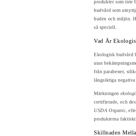
produkter som inte 
hudvård som utnyttja
huden och miljön. H
så speciell.
Vad Är Ekologi
Ekologisk hudvård b
utan bekämpningsmede
från parabener, sili
långsiktiga negativa 
Märkningen
ekologi
certifierade, och d
USDA Organic
, ell
produkterna faktiskt 
Skillnaden Mell