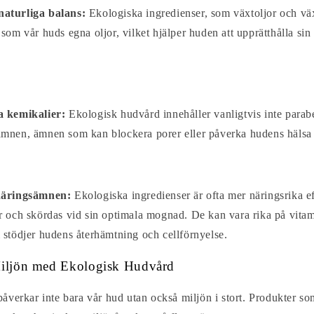
naturliga balans:
Ekologiska ingredienser, som växtoljor och väx
 som vår huds egna oljor, vilket hjälper huden att upprätthålla sin
a kemikalier:
Ekologisk hudvård innehåller vanligtvis inte paraben
ämnen, ämnen som kan blockera porer eller påverka hudens hälsa n
 näringsämnen:
Ekologiska ingredienser är ofta mer näringsrika e
r och skördas vid sin optimala mognad. De kan vara rika på vitam
 stödjer hudens återhämtning och cellförnyelse.
Miljön med Ekologisk Hudvård
åverkar inte bara vår hud utan också miljön i stort. Produkter so