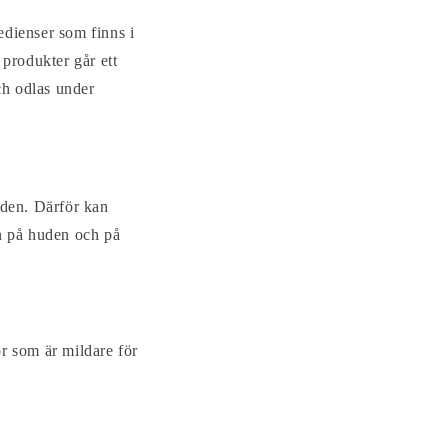
edienser som finns i
 produkter går ett
och odlas under
 den. Därför kan
an på huden och på
r som är mildare för