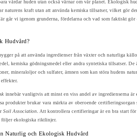
bara vårdar huden utan också värnar om vår planet. Ekologisk hudv
r naturens kraft utan att använda kemiska tillsatser, vilket gör 
är går vi igenom grunderna, fördelarna och vad som faktiskt gör
sk Hudvård?
ygger på att använda ingredienser från växter och naturliga källo
l, kemiska gödningsmedel eller andra syntetiska tillsatser. De ä
koner, mineraloljor och sulfater, ämnen som kan störa hudens natur
effekter.
sk
innebär vanligtvis att minst en viss andel av ingredienserna är
essa produkter brukar vara märkta av oberoende certifieringsorga
er
Soil Association
. Att kontrollera certifieringar är en bra start för 
följer ekologiska riktlinjer.
an Naturlig och Ekologisk Hudvård