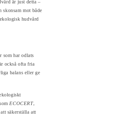
ård är just detta –
den skonsam mot både
 ekologisk hudvård
r som har odlats
r också ofta fria
liga balans eller ge
 ekologiskt
n som
ECOCERT
,
att säkerställa att