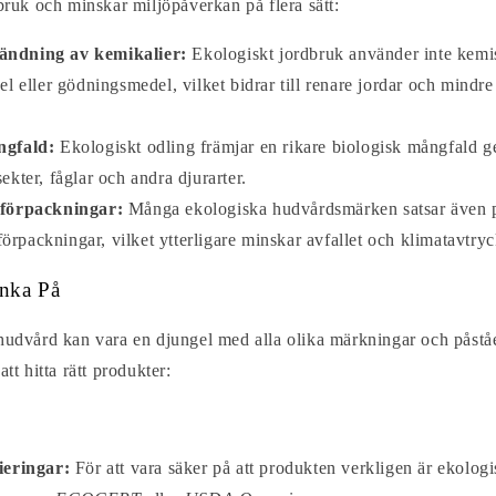
dbruk och minskar miljöpåverkan på flera sätt:
ndning av kemikalier:
Ekologiskt jordbruk använder inte kemi
eller gödningsmedel, vilket bidrar till renare jordar och mindre
ngfald:
Ekologiskt odling främjar en rikare biologisk mångfald g
sekter, fåglar och andra djurarter.
 förpackningar:
Många ekologiska hudvårdsmärken satsar även p
örpackningar, vilket ytterligare minskar avfallet och klimatavtryc
nka På
 hudvård kan vara en djungel med alla olika märkningar och påstå
att hitta rätt produkter:
fieringar:
För att vara säker på att produkten verkligen är ekologi