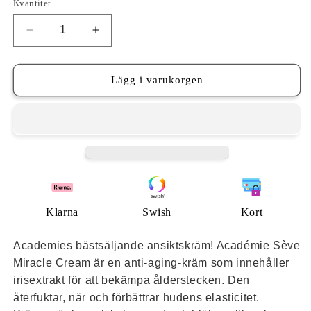
Kvantitet
Minska
Öka
kvantitet
kvantitet
för
för
Academie
Academie
Lägg i varukorgen
Seve
Seve
Miracle
Miracle
La
La
Cream
Cream
Klarna
Swish
Kort
Academies bästsäljande ansiktskräm! Académie Sève
Miracle Cream är en anti-aging-kräm som innehåller
irisextrakt för att bekämpa ålderstecken. Den
återfuktar, när och förbättrar hudens elasticitet.