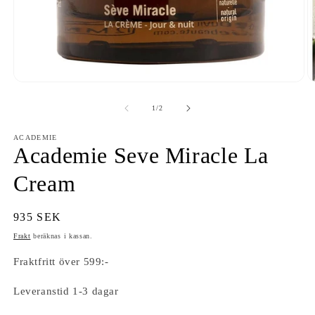
Öppna
Ö
mediet
m
1
2
av
1
/
2
i
i
modalfönster
m
ACADEMIE
Academie Seve Miracle La
Cream
Ordinarie
935 SEK
pris
Frakt
beräknas i kassan.
Fraktfritt över 599:-
Leveranstid 1-3 dagar